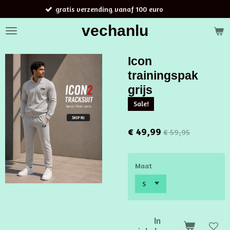
s verzending vanaf 100 euro
Bestellingen
Ga
direct
vechanlu
naar
de
hoofdinhoud
Icon
trainingspak
grijs
Sale!
€ 49,99
€ 59,95
Maat
In