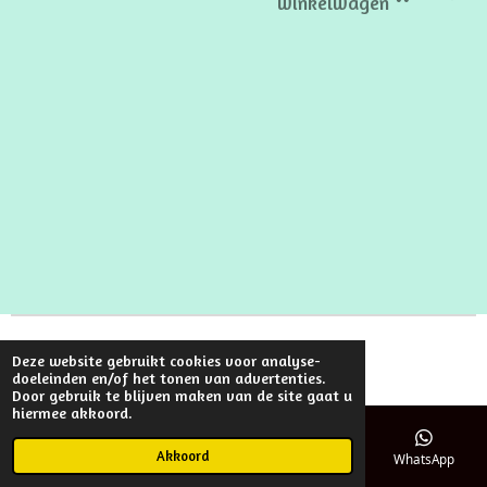
winkelwagen
© 2022 - 2026 VECHANLU
Deze website gebruikt cookies voor analyse-
Powered by
JouwWeb
doeleinden en/of het tonen van advertenties.
Door gebruik te blijven maken van de site gaat u
hiermee akkoord.
Akkoord
E-mailadres
Telefoonnummer
Kaart
WhatsApp