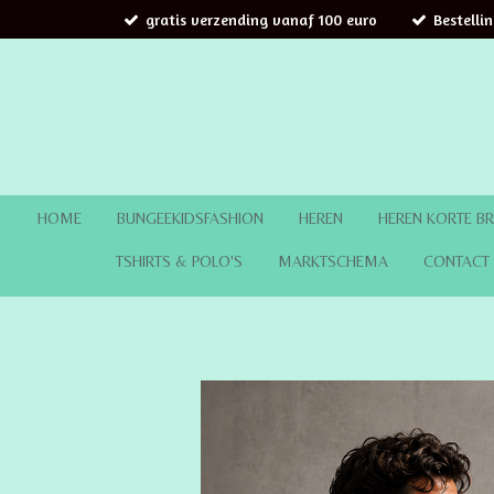
gratis verzending vanaf 100 euro
Bestelli
Ga
direct
naar
de
hoofdinhoud
HOME
BUNGEEKIDSFASHION
HEREN
HEREN KORTE B
TSHIRTS & POLO'S
MARKTSCHEMA
CONTACT