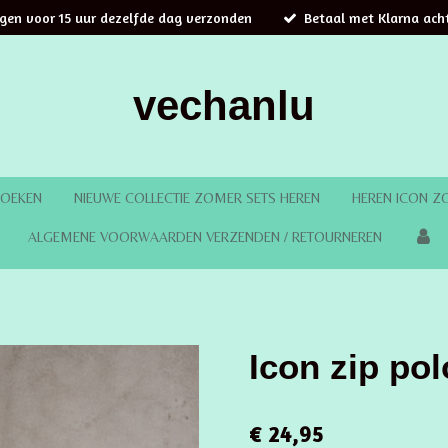
ngen voor 15 uur dezelfde dag verzonden
Betaal met Klarna acht
vechanlu
ROEKEN
NIEUWE COLLECTIE ZOMER SETS HEREN
HEREN ICON Z
ALGEMENE VOORWAARDEN VERZENDEN / RETOURNEREN
Icon zip pol
€ 24,95