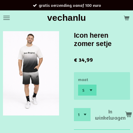
gratis verzending vanaf 100 euro
Ga
direct
vechanlu
naar
de
hoofdinhoud
Icon heren
zomer setje
€ 34,99
maat
In
winkelwagen