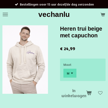
Bestellingen voor 15 uur dezelfde dag verzonden
Ga
direct
vechanlu
naar
de
hoofdinhoud
Heren trui beige
met capuchon
€ 24,99
Maat
In
winkelwagen