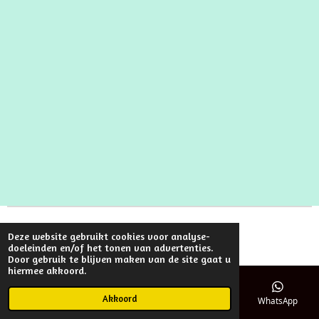
© 2022 - 2026 VECHANLU
Deze website gebruikt cookies voor analyse-
Powered by
JouwWeb
doeleinden en/of het tonen van advertenties.
Door gebruik te blijven maken van de site gaat u
hiermee akkoord.
Akkoord
E-mailadres
Telefoonnummer
Kaart
WhatsApp