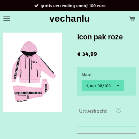
gratis verzending vanaf 100 euro
Ga
direct
vechanlu
naar
de
hoofdinhoud
icon pak roze
€ 34,99
Maat
Uitverkocht