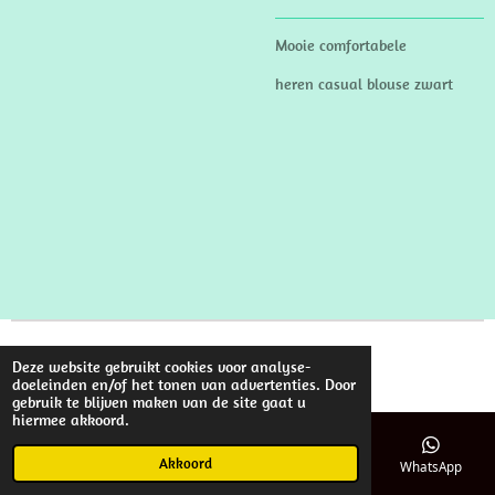
Mooie comfortabele
heren casual blouse zwart
© 2022 - 2026 VECHANLU
Deze website gebruikt cookies voor analyse-
Powered by
JouwWeb
doeleinden en/of het tonen van advertenties. Door
gebruik te blijven maken van de site gaat u
hiermee akkoord.
Akkoord
E-mailadres
Telefoonnummer
Kaart
WhatsApp