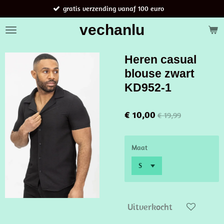
gratis verzending vanaf 100 euro
B
Ga
direct
vechanlu
naar
de
hoofdinhoud
Heren casual
blouse zwart
KD952-1
€ 10,00
€ 19,99
Maat
Uitverkocht