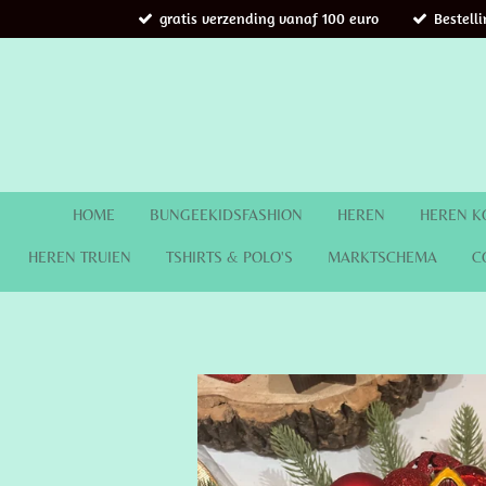
gratis verzending vanaf 100 euro
Bestell
Ga
direct
naar
de
hoofdinhoud
HOME
BUNGEEKIDSFASHION
HEREN
HEREN K
HEREN TRUIEN
TSHIRTS & POLO'S
MARKTSCHEMA
C